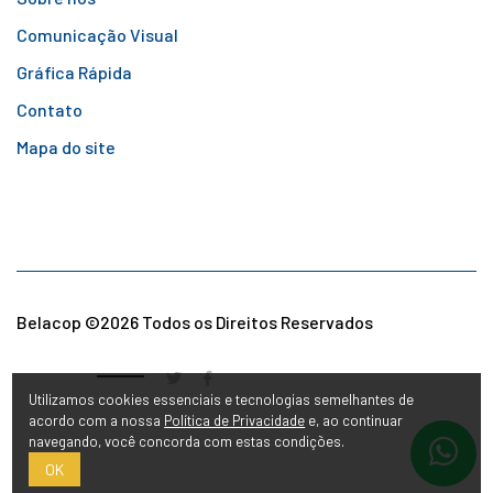
Comunicação Visual
Gráfica Rápida
Contato
Mapa do site
Belacop ©
2026 Todos os Direitos Reservados
Siga-nos
Utilizamos cookies essenciais e tecnologias semelhantes de
acordo com a nossa
Política de Privacidade
e, ao continuar
navegando, você concorda com estas condições.
OK