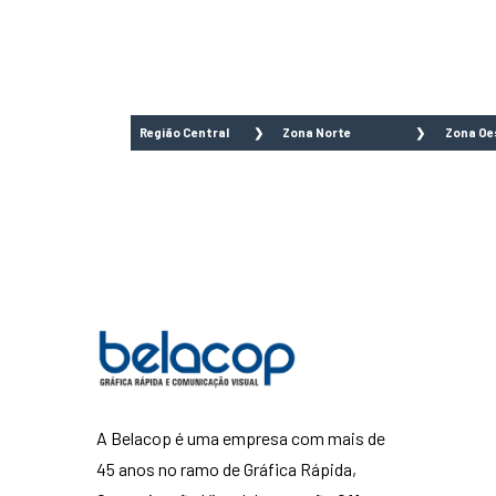
Região Central
Zona Norte
Zona Oe
Aclimação
Brasilândia
Água
Bela Vista
Cachoeirinha
Bairr
Bom Retiro
Casa Verde
Limã
Brás
Imirim
Barr
Cambuci
Jaçanã
Alto
Centro
Jardim São
Alto
Consolação
Paulo
Pinh
Higienópolis
Lauzane
Buta
Glicério
Paulista
Freg
Liberdade
Mandaqui
Jagu
A Belacop é uma empresa com mais de
Luz
Santana
Jara
Pari
Tremembé
Jard
45 anos no ramo de Gráfica Rápida,
República
Tucuruvi
Bonfi