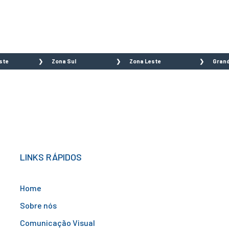
Regiões que atendemos
ste
Zona Sul
Zona Leste
Grand
 Branca
Aeroporto
Água Rasa
São
o do
Água Funda
Anália Franco
Sã
o
Brooklin
Aricanduva
Ca
a Funda
Campo Belo
Artur Alvim
Sa
 da Lapa
Campo Grande
Belém
Di
 de
Campo Limpo
Cidade Patriarca
Gu
eiros
Capão Redondo
Cidade
Su
LINKS RÁPIDOS
ntã
Cidade Ademar
Tiradentes
Rib
uesia do Ó
Cidade Dutra
Engenheiro
Ma
Home
aré
Cidade Jardim
Goulart
Em
guá
Grajaú
Ermelino
Em
Sobre nós
im
Ibirapuera
Matarazzo
Em
Comunicação Visual
glioli
Interlagos
Guianazes
Ita